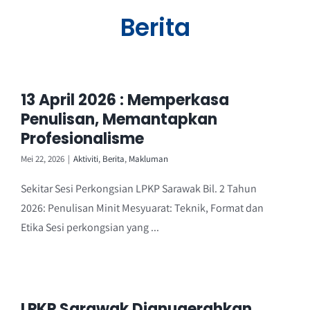
Berita
Perkhidmatan
Perolehan
13 April 2026 : Memperkasa
Penulisan, Memantapkan
Warga LPKP
Profesionalisme
Mei 22, 2026
|
Aktiviti
,
Berita
,
Makluman
Maklum balas
Sekitar Sesi Perkongsian LPKP Sarawak Bil. 2 Tahun
2026: Penulisan Minit Mesyuarat: Teknik, Format dan
Etika Sesi perkongsian yang ...
LPKP Sarawak Dianugerahkan