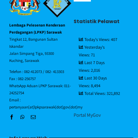
Navigation
Portal MyGov
Statistik Pelawat
Lembaga Pelesenan Kenderaan
Piagam Pelanggan
Perdagangan (LPKP) Sarawak
Tingkat 12, Bangunan Sultan
Today's Views:
407
Iskandar
Yesterday's
Soalan Lazim/FAQ
Jalan Simpang Tiga, 93300
Views:
71
Kuching, Sarawak
Last 7 Days
Views:
2,016
Direktori Pegawai
Telefon : 082-412073 / 082- 413303
Last 30 Days
Fax : 082-256757
Views:
8,494
WhatsApp Aduan LPKP Sarawak: 011-
Hubungi Kami
24252754
Total Views:
321,892
Email :
pertanyaan[at]lpkpsarawak[dot]gov[dot]my
Portal MyGov