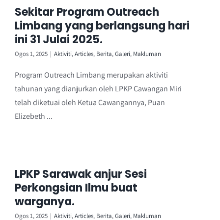
Sekitar Program Outreach
Limbang yang berlangsung hari
ini 31 Julai 2025.
Ogos 1, 2025
|
Aktiviti
,
Articles
,
Berita
,
Galeri
,
Makluman
Program Outreach Limbang merupakan aktiviti
tahunan yang dianjurkan oleh LPKP Cawangan Miri
telah diketuai oleh Ketua Cawangannya, Puan
Elizebeth ...
LPKP Sarawak anjur Sesi
Perkongsian Ilmu buat
warganya.
Ogos 1, 2025
|
Aktiviti
,
Articles
,
Berita
,
Galeri
,
Makluman