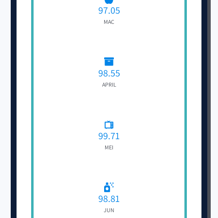
97.05
MAC
98.55
APRIL
99.71
MEI
98.81
JUN