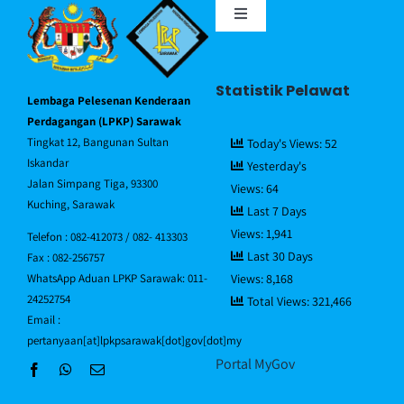
Toggle
Navigation
Portal MyGov
Statistik Pelawat
Lembaga Pelesenan Kenderaan
Piagam Pelanggan
Perdagangan (LPKP) Sarawak
Tingkat 12, Bangunan Sultan
Today's Views:
52
Iskandar
Yesterday's
Soalan Lazim/FAQ
Jalan Simpang Tiga, 93300
Views:
64
Kuching, Sarawak
Last 7 Days
Views:
1,941
Direktori Pegawai
Telefon : 082-412073 / 082- 413303
Last 30 Days
Fax : 082-256757
Views:
8,168
WhatsApp Aduan LPKP Sarawak: 011-
Hubungi Kami
24252754
Total Views:
321,466
Email :
pertanyaan[at]lpkpsarawak[dot]gov[dot]my
Portal MyGov