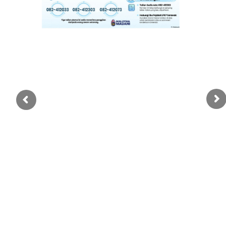
Perkhidmatan
Perolehan
Warga LPKP
Maklum balas