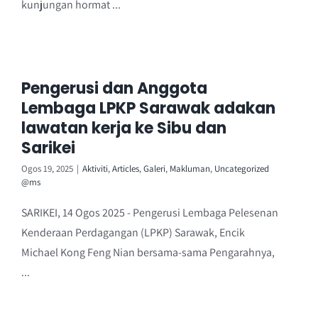
kunjungan hormat ...
Pengerusi dan Anggota
Lembaga LPKP Sarawak adakan
lawatan kerja ke Sibu dan
Sarikei
Ogos 19, 2025
|
Aktiviti
,
Articles
,
Galeri
,
Makluman
,
Uncategorized
@ms
SARIKEI, 14 Ogos 2025 - Pengerusi Lembaga Pelesenan
Kenderaan Perdagangan (LPKP) Sarawak, Encik
Michael Kong Feng Nian bersama-sama Pengarahnya,
...