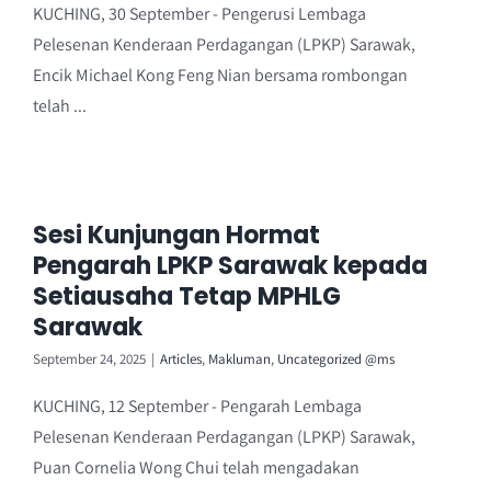
KUCHING, 30 September - Pengerusi Lembaga
Pelesenan Kenderaan Perdagangan (LPKP) Sarawak,
Encik Michael Kong Feng Nian bersama rombongan
telah ...
Sesi Kunjungan Hormat
Pengarah LPKP Sarawak kepada
Setiausaha Tetap MPHLG
Sarawak
September 24, 2025
|
Articles
,
Makluman
,
Uncategorized @ms
KUCHING, 12 September - Pengarah Lembaga
Pelesenan Kenderaan Perdagangan (LPKP) Sarawak,
Puan Cornelia Wong Chui telah mengadakan