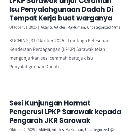
LPKP Sarawak anjur Ceramah
Isu Penyalahgunaan Dadah Di
Tempat Kerja buat warganya
Oktober 31, 2025
|
Aktiviti
,
Articles
,
Makluman
,
Uncategorized @ms
KUCHING, 31 Oktober 2025 - Lembaga Pelesenan
Kenderaan Perdagangan (LPKP) Sarawak telah
menganjurkan sesi ceramah bertajuk Isu
Penyalahgunaan Dadah ...
Sesi Kunjungan Hormat
Pengerusi LPKP Sarawak kepada
Pengarah JKR Sarawak
Oktober 2, 2025
|
Aktiviti
,
Articles
,
Makluman
,
Uncategorized @ms