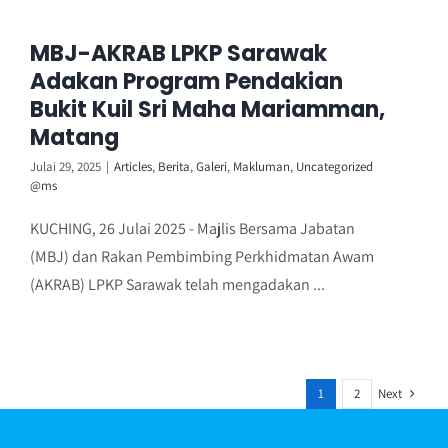
MBJ-AKRAB LPKP Sarawak
Adakan Program Pendakian
Bukit Kuil Sri Maha Mariamman,
Matang
Julai 29, 2025
|
Articles
,
Berita
,
Galeri
,
Makluman
,
Uncategorized
@ms
KUCHING, 26 Julai 2025 - Majlis Bersama Jabatan
(MBJ) dan Rakan Pembimbing Perkhidmatan Awam
(AKRAB) LPKP Sarawak telah mengadakan ...
Next
1
2