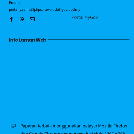
Email :
pertanyaan[at]lpkpsarawak[dot]gov[dot]my
Portal MyGov
Info Laman Web
Paparan terbaik menggunakan pelayar Mozilla Firefox
dan Google Chrome dengan resolusi skrin 1366 x 768