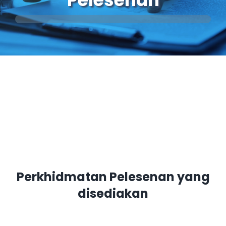
Perkhidmatan
Perolehan
Warga LPKP
Maklum balas
Perkhidmatan Pelesenan yang
disediakan