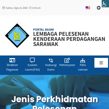
Skip
Sabtu; Ogos 8, 2026
3:20 am
to
Toggle
Navigat
content
Web Mail
PORTAL RASMI
LEMBAGA PELESENAN
W3C
KENDERAAN PERDAGANGAN
SARAWAK
Toggl
Direktori
Soalan
Hubungi
Pertanyaan
Peta
Pegawai
Lazim/FAQ
Kami
Laman
Navig
Laman Utama
Info Korporat
Jenis Perkhidmatan
Pelesenan
Sumber Maklumat