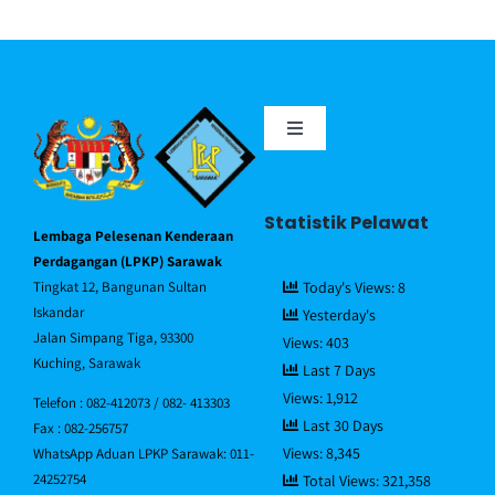
Toggle
Navigation
Portal MyGov
Statistik Pelawat
Lembaga Pelesenan Kenderaan
Piagam Pelanggan
Perdagangan (LPKP) Sarawak
Tingkat 12, Bangunan Sultan
Today's Views:
8
Iskandar
Yesterday's
Soalan Lazim/FAQ
Jalan Simpang Tiga, 93300
Views:
403
Kuching, Sarawak
Last 7 Days
Views:
1,912
Direktori Pegawai
Telefon : 082-412073 / 082- 413303
Last 30 Days
Fax : 082-256757
Views:
8,345
WhatsApp Aduan LPKP Sarawak: 011-
Hubungi Kami
24252754
Total Views:
321,358