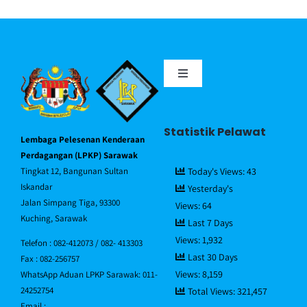
Toggle
Navigation
Portal MyGov
Statistik Pelawat
Lembaga Pelesenan Kenderaan
Piagam Pelanggan
Perdagangan (LPKP) Sarawak
Tingkat 12, Bangunan Sultan
Today's Views:
43
Iskandar
Yesterday's
Soalan Lazim/FAQ
Jalan Simpang Tiga, 93300
Views:
64
Kuching, Sarawak
Last 7 Days
Views:
1,932
Direktori Pegawai
Telefon : 082-412073 / 082- 413303
Last 30 Days
Fax : 082-256757
Views:
8,159
WhatsApp Aduan LPKP Sarawak: 011-
Hubungi Kami
24252754
Total Views:
321,457
Email :