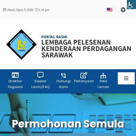
Skip
Ahad; Ogos 9, 2026
1:41 pm
to
Toggle
Navigat
content
Web Mail
PORTAL RASMI
LEMBAGA PELESENAN
W3C
KENDERAAN PERDAGANGAN
SARAWAK
Toggl
Direktori
Soalan
Hubungi
Pertanyaan
Peta
Pegawai
Lazim/FAQ
Kami
Laman
Navig
Laman Utama
Info Korporat
Permohonan Semula
Sumber Maklumat