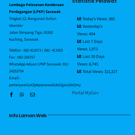
Statistik Pelawat
Lembaga Pelesenan Kenderaan
Piagam Pelanggan
Perdagangan (LPKP) Sarawak
Tingkat 12, Bangunan Sultan
Today's Views:
380
Iskandar
Yesterday's
Soalan Lazim/FAQ
Jalan Simpang Tiga, 93300
Views:
404
Kuching, Sarawak
Last 7 Days
Views:
1,973
Direktori Pegawai
Telefon : 082-412073 / 082- 413303
Last 30 Days
Fax : 082-256757
Views:
8,745
WhatsApp Aduan LPKP Sarawak: 011-
Hubungi Kami
24252754
Total Views:
321,327
Email :
pertanyaan[at]lpkpsarawak[dot]gov[dot]my
Portal MyGov
Info Laman Web