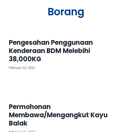
Borang
Perkhidmatan
Perolehan
Pengesahan Penggunaan
Kenderaan BDM Melebihi
Warga LPKP
38,000KG
Februari 22, 2022
Maklum balas
Permohonan
Membawa/Mengangkut Kayu
Balak
Februari 22, 2022