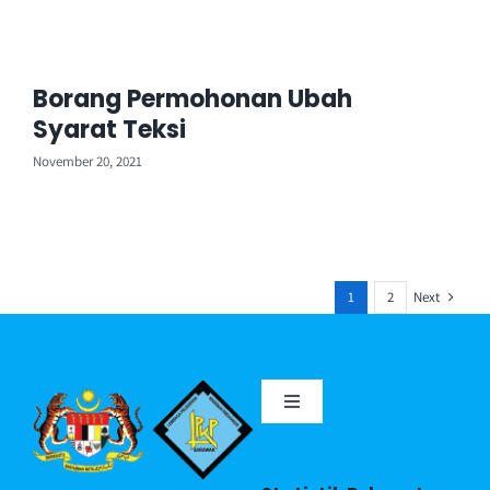
Borang Permohonan Ubah
Syarat Teksi
November 20, 2021
Next
1
2
Toggle
Navigation
Portal MyGov