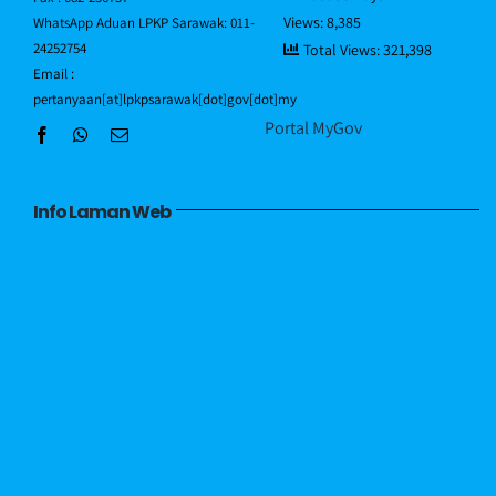
Views:
8,385
WhatsApp Aduan LPKP Sarawak: 011-
Hubungi Kami
24252754
Total Views:
321,398
Email :
pertanyaan[at]lpkpsarawak[dot]gov[dot]my
Portal MyGov
Info Laman Web