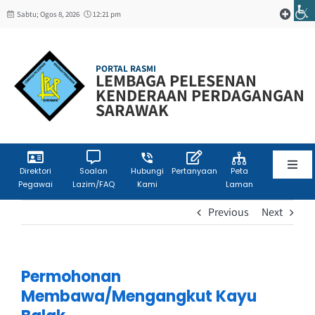
Skip
Sabtu; Ogos 8, 2026
12:21 pm
Toggle
to
Navigat
content
Web Mail
PORTAL RASMI
LEMBAGA PELESENAN
KENDERAAN PERDAGANGAN
W3C
SARAWAK
Toggl
Direktori
Soalan
Hubungi
Pertanyaan
Peta
Pegawai
Lazim/FAQ
Kami
Laman
Navig
Laman Utama
Previous
Next
Info Korporat
Permohonan
Membawa/Mengangkut Kayu
Sumber Maklumat