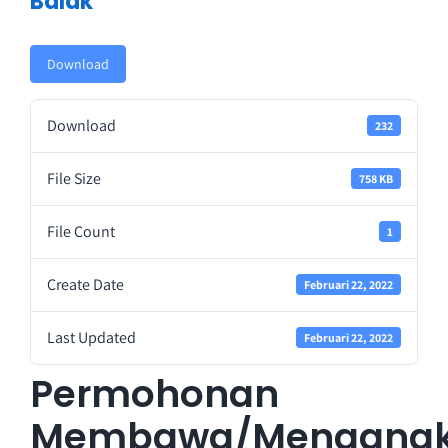
Balak
Perkhidmatan
Download
Perolehan
Download
232
Warga LPKP
File Size
758 KB
File Count
Maklum balas
1
Create Date
Februari 22, 2022
Last Updated
Februari 22, 2022
Permohonan
Membawa/Mengangk