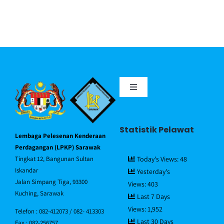
Toggle
Navigation
Portal MyGov
Statistik Pelawat
Lembaga Pelesenan Kenderaan
Piagam Pelanggan
Perdagangan (LPKP) Sarawak
Tingkat 12, Bangunan Sultan
Today's Views:
48
Iskandar
Yesterday's
Soalan Lazim/FAQ
Jalan Simpang Tiga, 93300
Views:
403
Kuching, Sarawak
Last 7 Days
Views:
1,952
Direktori Pegawai
Telefon : 082-412073 / 082- 413303
Last 30 Days
Fax : 082-256757