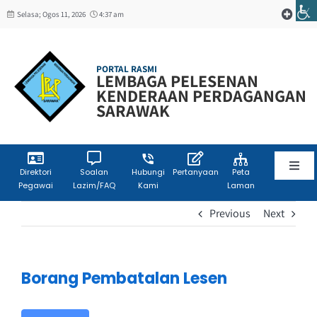
Skip
Selasa; Ogos 11, 2026
4:37 am
Toggle
to
Navigat
content
Web Mail
PORTAL RASMI
LEMBAGA PELESENAN
KENDERAAN PERDAGANGAN
W3C
SARAWAK
Toggl
Direktori
Soalan
Hubungi
Pertanyaan
Peta
Pegawai
Lazim/FAQ
Kami
Laman
Navig
Laman Utama
Previous
Next
Info Korporat
Borang Pembatalan Lesen
Sumber Maklumat