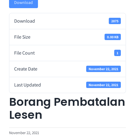
Download
Perkhidmatan
Download
2875
Perolehan
File Size
0.00 KB
Warga LPKP
File Count
1
Create Date
November 22, 2021
Maklum balas
Last Updated
November 22, 2021
Borang Pembatalan
Lesen
November 22, 2021