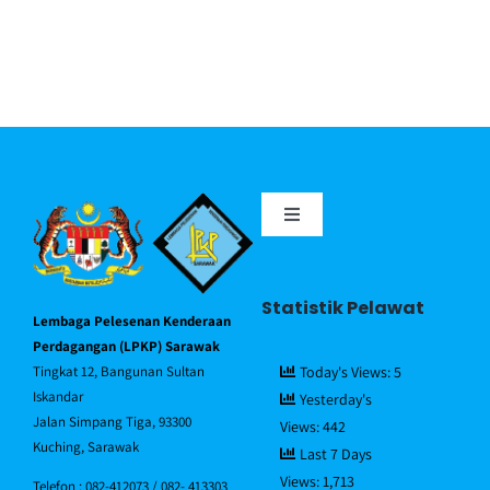
Toggle
Navigation
Portal MyGov
Statistik Pelawat
Lembaga Pelesenan Kenderaan
Piagam Pelanggan
Perdagangan (LPKP) Sarawak
Tingkat 12, Bangunan Sultan
Today's Views:
5
Iskandar
Yesterday's
Soalan Lazim/FAQ
Jalan Simpang Tiga, 93300
Views:
442
Kuching, Sarawak
Last 7 Days
Views:
1,713
Direktori Pegawai
Telefon : 082-412073 / 082- 413303