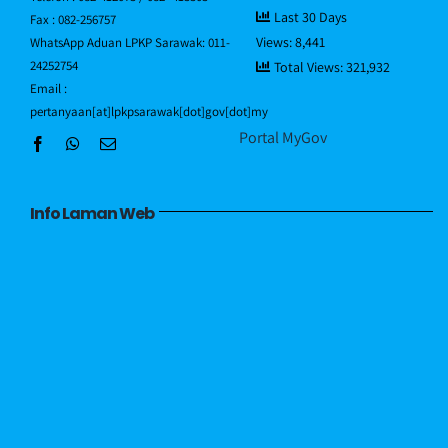
Last 30 Days
Fax : 082-256757
Views:
8,441
WhatsApp Aduan LPKP Sarawak: 011-
Hubungi Kami
24252754
Total Views:
321,932
Email :
pertanyaan[at]lpkpsarawak[dot]gov[dot]my
Portal MyGov
Info Laman Web