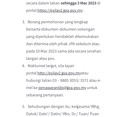
secara dalam talian
sehingga 3 Mac 2023
di
portal
https://esilav2.jpa.gov.my
.
Borang permohonan yang lengkap
berserta dokumen-dokumen sokongan
yang diperlukan hendaklah dikemukakan
dan diterima oleh pihak JPA sebelum atau
pada 10 Mac 2023 sama ada secara serahan
tangan atau pos.
Maklumat lanjut, sila layari
portal
http://esilav2.jpa.gov.my
atau
hubungi talian 03 – 8885 3053/ 3571 atau e-
mel ke
penawaranldp@jpa.gov.my
untuk
sebarang pertanyaan.
Sehubungan dengan itu, kerjasama YBhg.
Datuk/ Dato’/ Datin/ YBrs. Dr./ Tuan/ Puan