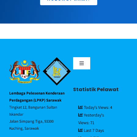
Toggle
Navigation
Portal MyGov
Statistik Pelawat
Lembaga Pelesenan Kenderaan
Piagam Pelanggan
Perdagangan (LPKP) Sarawak
Tingkat 12, Bangunan Sultan
Today's Views:
4
Iskandar
Yesterday's
Soalan Lazim/FAQ
Jalan Simpang Tiga, 93300
Views:
71
Kuching, Sarawak
Last 7 Days