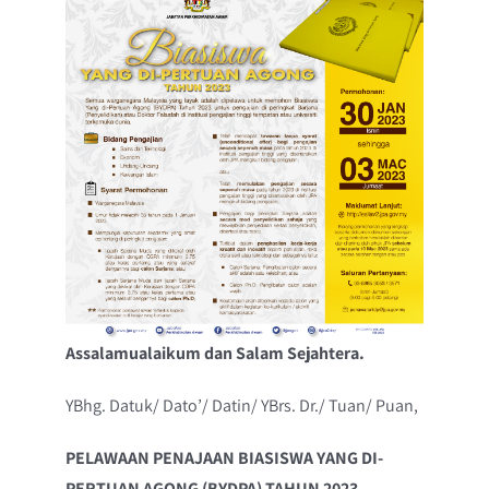
Assalamualaikum dan Salam Sejahtera.
YBhg. Datuk/ Dato’/ Datin/ YBrs. Dr./ Tuan/ Puan,
PELAWAAN PENAJAAN BIASISWA YANG DI-
PERTUAN AGONG (BYDPA) TAHUN 2023