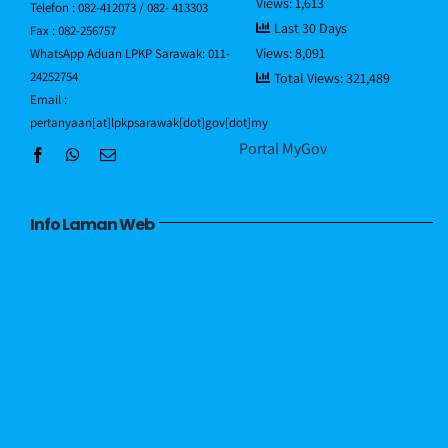
Views:
1,613
Direktori Pegawai
Telefon : 082-412073 / 082- 413303
Last 30 Days
Fax : 082-256757
Views:
8,091
WhatsApp Aduan LPKP Sarawak: 011-
Hubungi Kami
24252754
Total Views:
321,489
Email :
pertanyaan[at]lpkpsarawak[dot]gov[dot]my
Portal MyGov
Info Laman Web