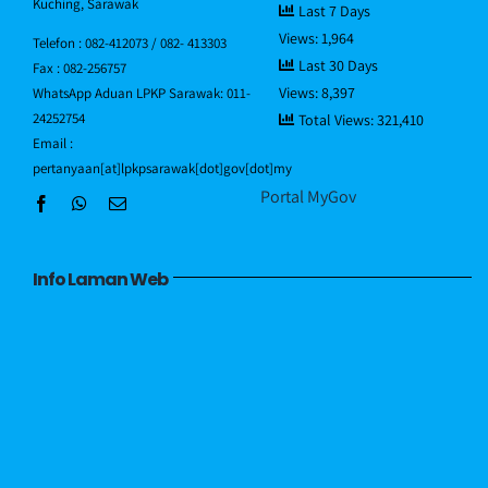
Kuching, Sarawak
Last 7 Days
Views:
1,964
Direktori Pegawai
Telefon : 082-412073 / 082- 413303
Last 30 Days
Fax : 082-256757
Views:
8,397
WhatsApp Aduan LPKP Sarawak: 011-
Hubungi Kami
24252754
Total Views:
321,410
Email :
pertanyaan[at]lpkpsarawak[dot]gov[dot]my
Portal MyGov
Info Laman Web