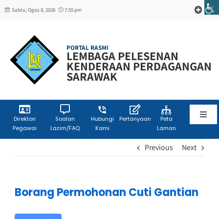
Skip
Sabtu; Ogos 8, 2026
7:55 pm
Toggle
to
Navigat
content
Web Mail
PORTAL RASMI
LEMBAGA PELESENAN
KENDERAAN PERDAGANGAN
W3C
SARAWAK
Toggl
Direktori
Soalan
Hubungi
Pertanyaan
Peta
Pegawai
Lazim/FAQ
Kami
Laman
Navig
Laman Utama
Previous
Next
Info Korporat
Borang Permohonan Cuti Gantian
Sumber Maklumat