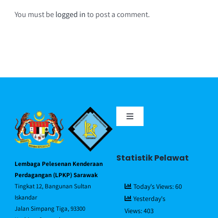
You must be
logged in
to post a comment.
Toggle
Navigation
Portal MyGov
Statistik Pelawat
Lembaga Pelesenan Kenderaan
Piagam Pelanggan
Perdagangan (LPKP) Sarawak
Tingkat 12, Bangunan Sultan
Today's Views:
60
Iskandar
Yesterday's
Soalan Lazim/FAQ
Jalan Simpang Tiga, 93300
Views:
403