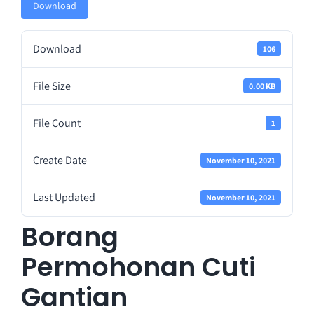
Download
Perkhidmatan
Download
106
Perolehan
File Size
0.00 KB
Warga LPKP
File Count
1
Create Date
November 10, 2021
Maklum balas
Last Updated
November 10, 2021
Borang
Permohonan Cuti
Gantian