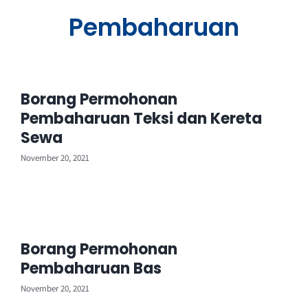
Pembaharuan
Perkhidmatan
Perolehan
Borang Permohonan
Pembaharuan Teksi dan Kereta
Warga LPKP
Sewa
November 20, 2021
Maklum balas
Borang Permohonan
Pembaharuan Bas
November 20, 2021