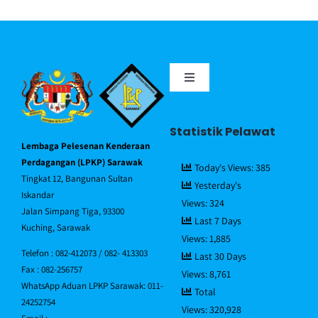
Toggle
Navigation
Portal MyGov
Statistik Pelawat
Lembaga Pelesenan Kenderaan
Piagam Pelanggan
Perdagangan (LPKP) Sarawak
Today's Views:
385
Tingkat 12, Bangunan Sultan
Yesterday's
Iskandar
Views:
324
Soalan Lazim/FAQ
Jalan Simpang Tiga, 93300
Last 7 Days
Kuching, Sarawak
Views:
1,885
Direktori Pegawai
Telefon : 082-412073 / 082- 413303
Last 30 Days
Fax : 082-256757
Views:
8,761
WhatsApp Aduan LPKP Sarawak: 011-
Total
Hubungi Kami
24252754
Views:
320,928