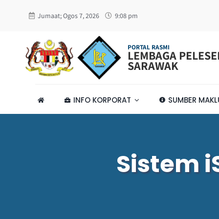
Skip
Jumaat; Ogos 7, 2026
9:08 pm
to
content
PORTAL RASMI
LEMBAGA PELES
SARAWAK
INFO KORPORAT
SUMBER MAK
Sistem 