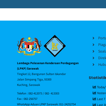
Port
Piag
Soal
Dire
Lembaga Pelesenan Kenderaan Perdagangan
Hubu
(LPKP) Sarawak
Tingkat 12, Bangunan Sultan Iskandar
Statisti
Jalan Simpang Tiga, 93300
Kuching, Sarawak
Today'
Yester
Telefon : 082-412073 / 082- 413303
Fax : 082-256757
Last 7
WhatsApp Aduan LPKP Sarawak: 011-24252754
Last 3