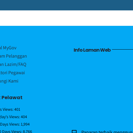
al MyGov
Info Laman Web
am Pelanggan
an Lazim/FAQ
ktori Pegawai
ngi Kami
k Pelawat
s Views:
401
day's Views:
404
 Days Views:
1,994
0 Days Views:
8,766
Paparan terbaik mengguna