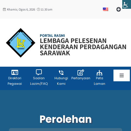
Skip
Khamis; Ogos 6, 2026
11:30 am
to
Toggle
Navigat
content
Web Mail
PORTAL RASMI
LEMBAGA PELESENAN
W3C
KENDERAAN PERDAGANGAN
SARAWAK
Toggl
Direktori
Soalan
Hubungi
Pertanyaan
Peta
Pegawai
Lazim/FAQ
Kami
Laman
Navig
Laman Utama
Info Korporat
Perolehan
Sumber Maklumat