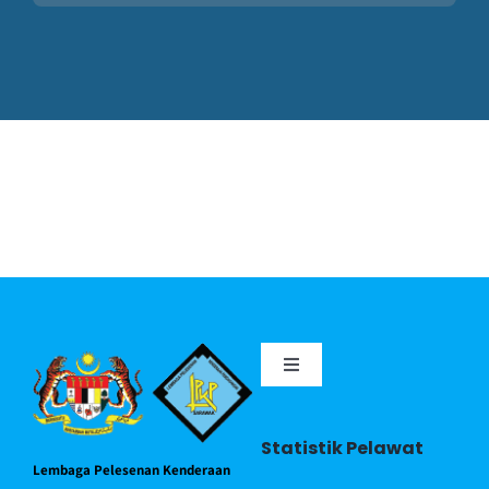
Perkhidmatan
Perolehan
Warga LPKP
Maklum balas
Toggle
Navigation
Portal MyGov
Statistik Pelawat
Lembaga Pelesenan Kenderaan