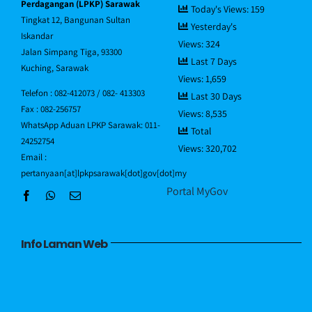
Piagam Pelanggan
Perdagangan (LPKP) Sarawak
Today's Views:
159
Tingkat 12, Bangunan Sultan
Yesterday's
Iskandar
Views:
324
Soalan Lazim/FAQ
Jalan Simpang Tiga, 93300
Last 7 Days
Kuching, Sarawak
Views:
1,659
Direktori Pegawai
Telefon : 082-412073 / 082- 413303
Last 30 Days
Fax : 082-256757
Views:
8,535
WhatsApp Aduan LPKP Sarawak: 011-
Total
Hubungi Kami
24252754
Views:
320,702
Email :
pertanyaan[at]lpkpsarawak[dot]gov[dot]my
Portal MyGov
Info Laman Web