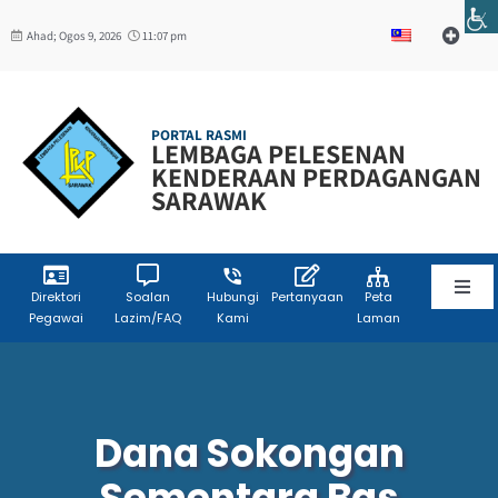
Skip
Ahad; Ogos 9, 2026
11:07 pm
to
Toggle
Navigat
content
Web Mail
PORTAL RASMI
LEMBAGA PELESENAN
W3C
KENDERAAN PERDAGANGAN
SARAWAK
Toggl
Direktori
Soalan
Hubungi
Pertanyaan
Peta
Pegawai
Lazim/FAQ
Kami
Laman
Navig
Laman Utama
Info Korporat
Dana Sokongan
Sementara Bas
Sumber Maklumat