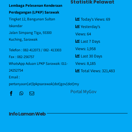
Statistik Pelawat
Lembaga Pelesenan Kenderaan
Piagam Pelanggan
Perdagangan (LPKP) Sarawak
Tingkat 12, Bangunan Sultan
Today's Views:
69
Iskandar
Yesterday's
Soalan Lazim/FAQ
Jalan Simpang Tiga, 93300
Views:
64
Kuching, Sarawak
Last 7 Days
Views:
1,958
Direktori Pegawai
Telefon : 082-412073 / 082- 413303
Last 30 Days
Fax : 082-256757
Views:
8,185
WhatsApp Aduan LPKP Sarawak: 011-
Hubungi Kami
24252754
Total Views:
321,483
Email :
pertanyaan[at]lpkpsarawak[dot]gov[dot]my
Portal MyGov
Info Laman Web