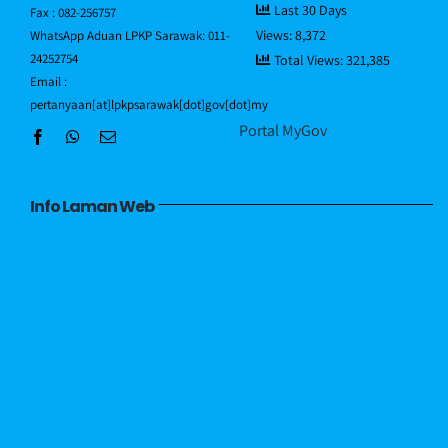
Last 30 Days
Fax : 082-256757
Views:
8,372
WhatsApp Aduan LPKP Sarawak: 011-
Hubungi Kami
24252754
Total Views:
321,385
Email :
pertanyaan[at]lpkpsarawak[dot]gov[dot]my
Portal MyGov
Info Laman Web