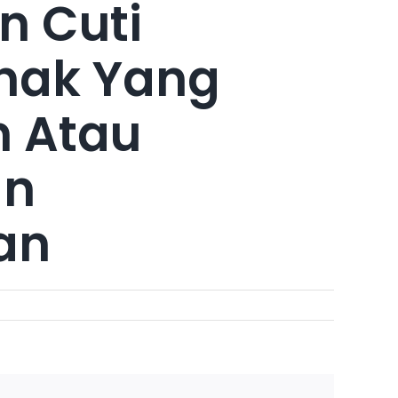
 Cuti
nak Yang
n Atau
an
an