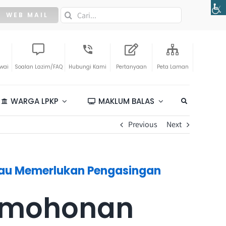
Search
WEB MAIL
for:
awai
Soalan Lazim/FAQ
Hubungi Kami
Pertanyaan
Peta Laman
WARGA LPKP
MAKLUM BALAS
Previous
Next
tau Memerlukan Pengasingan
rmohonan