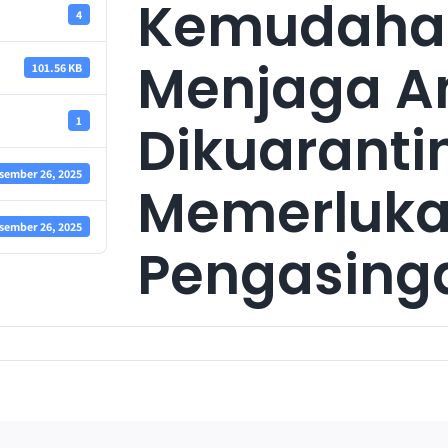
Kemudahan
4
Menjaga A
101.56 KB
1
Dikuaranti
sember 26, 2025
Memerluk
sember 26, 2025
Pengasing