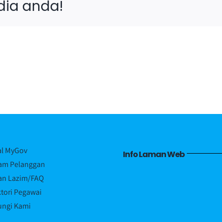
edia anda!
al MyGov
Info Laman Web
am Pelanggan
an Lazim/FAQ
ktori Pegawai
ngi Kami