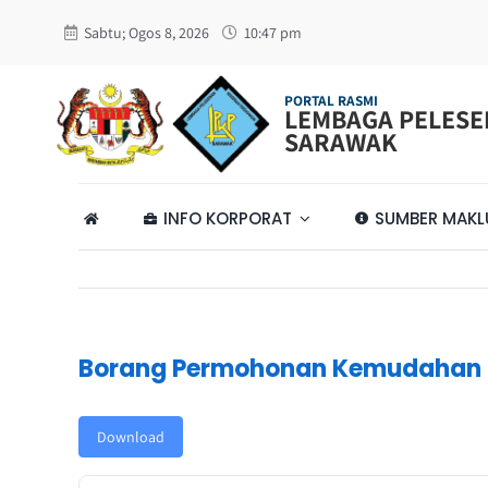
Skip
Sabtu; Ogos 8, 2026
10:47 pm
to
content
PORTAL RASMI
LEMBAGA PELES
SARAWAK
INFO KORPORAT
SUMBER MAK
Borang Permohonan Kemudahan C
Download