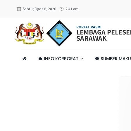
Skip
Sabtu; Ogos 8, 2026
2:41 am
to
content
PORTAL RASMI
LEMBAGA PELES
SARAWAK
INFO KORPORAT
SUMBER MAK