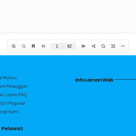
al MyGov
Info Laman Web
am Pelanggan
an Lazim/FAQ
ktori Pegawai
ngi Kami
k Pelawat