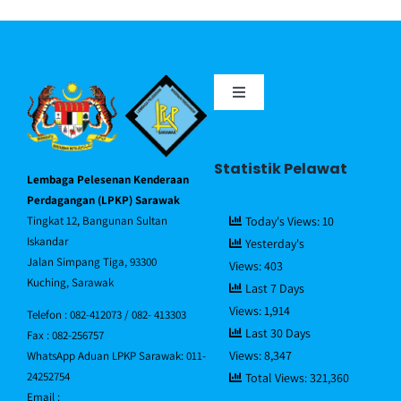
Toggle
Navigation
Portal MyGov
Statistik Pelawat
Lembaga Pelesenan Kenderaan
Piagam Pelanggan
Perdagangan (LPKP) Sarawak
Tingkat 12, Bangunan Sultan
Today's Views:
10
Iskandar
Yesterday's
Soalan Lazim/FAQ
Jalan Simpang Tiga, 93300
Views:
403
Kuching, Sarawak
Last 7 Days
Views:
1,914
Direktori Pegawai
Telefon : 082-412073 / 082- 413303
Last 30 Days
Fax : 082-256757
Views:
8,347
WhatsApp Aduan LPKP Sarawak: 011-
Hubungi Kami
24252754
Total Views:
321,360
Email :