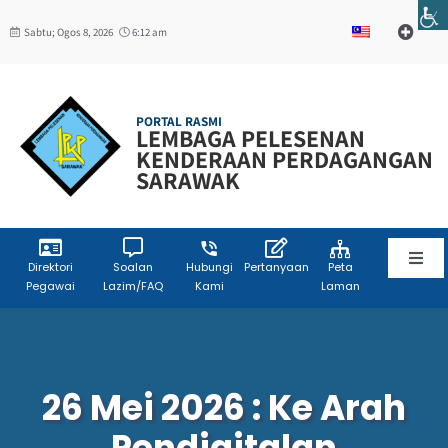
Skip
Sabtu; Ogos 8, 2026
6:12 am
to
Toggle
Navigat
content
Web Mail
PORTAL RASMI
LEMBAGA PELESENAN
W3C
KENDERAAN PERDAGANGAN
SARAWAK
Toggl
Direktori
Soalan
Hubungi
Pertanyaan
Peta
Pegawai
Lazim/FAQ
Kami
Laman
Navig
Laman Utama
Info Korporat
26 Mei 2026 : Ke Arah
Pendigitalan
Sumber Maklumat